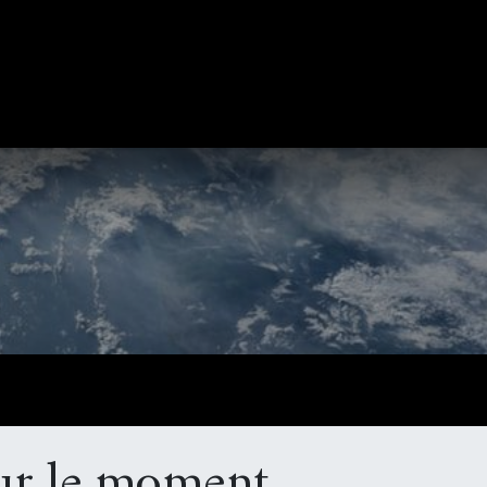
360°
Cocktail Party
Livre d'Or Audio
Photo & Vid
ur le moment.